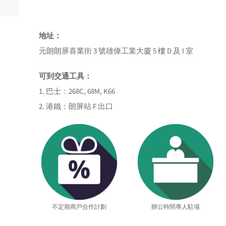
地址：
元朗朗屏喜業街 3 號雄偉工業大廈 5 樓 D 及 I 室
可到交通工具：
1. 巴士：268C, 68M, K66
2. 港鐵：朗屏站 F 出口
不定期商戶合作計劃
辦公時間專人駐場