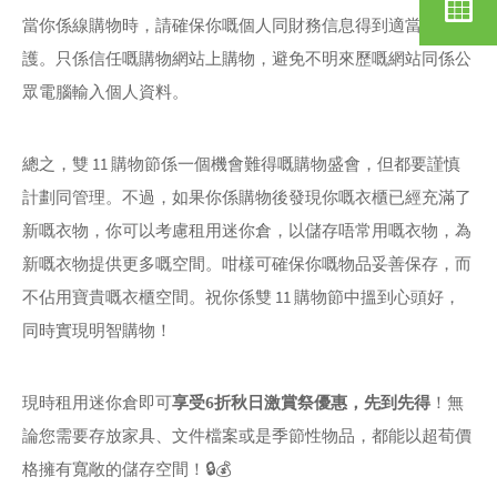
當你係線購物時，請確保你嘅個人同財務信息得到適當嘅保
護。只係信任嘅購物網站上購物，避免不明來歷嘅網站同係公
眾電腦輸入個人資料。
總之，雙 11 購物節係一個機會難得嘅購物盛會，但都要謹慎
計劃同管理。不過，如果你係購物後發現你嘅衣櫃已經充滿了
新嘅衣物，你可以考慮租用迷你倉，以儲存唔常用嘅衣物，為
新嘅衣物提供更多嘅空間。咁樣可確保你嘅物品妥善保存，而
不佔用寶貴嘅衣櫃空間。祝你係雙 11 購物節中搵到心頭好，
同時實現明智購物！
現時租用迷你倉即可
享受6折秋日激賞祭優惠，先到先得
！無
論您需要存放家具、文件檔案或是季節性物品，都能以超荀價
格擁有寬敞的儲存空間！🔒💰