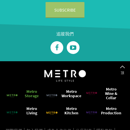
追蹤我們
頂
Metro
Metro
Metro
Wine &
Storage
Workspace
Cellar
Metro
Metro
Metro
Living
Kitchen
Production