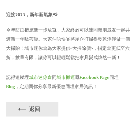
迎接2023，新年新氣象📢
今年防疫措施進一步放寬，大家終於可以連同親朋戚友一起共
渡新一年嘅蒞臨。大家仲唔快啲將屋企打掃得乾乾淨淨做一個
大掃除！城市迷你倉為大家提供<大掃除價>，指定倉更低至六
折，數量有限，讓你可以輕輕鬆鬆把家具變成煥然一新！
記得追蹤埋
城市迷你倉
同
城市搬運
嘅
Facebook Page
同埋
Blog
，定期同你分享最新優惠同埋家居資訊！
返回