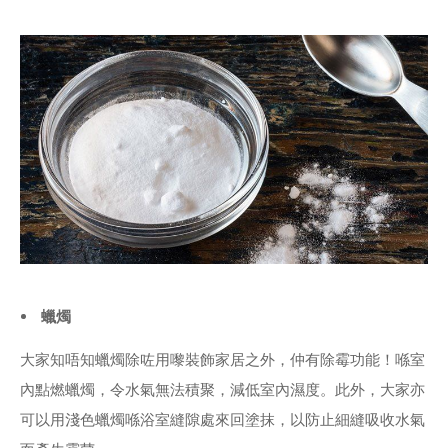
蠟燭
大家知唔知蠟燭除咗用嚟裝飾家居之外，仲有除霉功能！喺室
內點燃蠟燭，令水氣無法積聚，減低室內濕度。此外，大家亦
可以用淺色蠟燭喺浴室縫隙處來回塗抹，以防止細縫吸收水氣