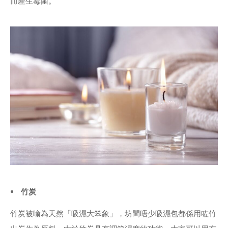
而產生霉菌。
竹炭
竹炭被喻為天然「吸濕大笨象」，坊間唔少吸濕包都係用咗竹