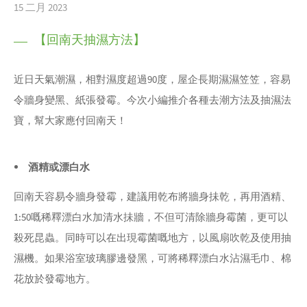
15 二月 2023
【回南天抽濕方法】
近日天氣潮濕，相對濕度超過90度，屋企長期濕濕笠笠，容易
令牆身變黑、紙張發霉。今次小編推介各種去潮方法及抽濕法
寶，幫大家應付回南天！
酒精或漂白水
回南天容易令牆身發霉，建議用乾布將牆身抺乾，再用酒精、
1:50嘅稀釋漂白水加清水抺牆，不但可清除牆身霉菌，更可以
殺死昆蟲。同時可以在出現霉菌嘅地方，以風扇吹乾及使用抽
濕機。如果浴室玻璃膠邊發黑，可將稀釋漂白水沾濕毛巾、棉
花放於發霉地方。