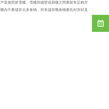
窗戶直接照射雪櫃。雪櫃與牆壁或廚櫃之間應留有足夠空
雪櫃內不要儲存太多食物，所有儲存嘅食物應先封存好及