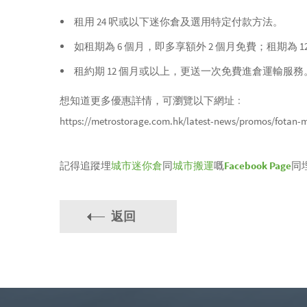
租用 24 呎或以下迷你倉及選用特定付款方法。
如租期為 6 個月，即多享額外 2 個月免費；租期為 1
租約期 12 個月或以上，更送一次免費進倉運輸服務
想知道更多優惠詳情，可瀏覽以下網址﹕
https://metrostorage.com.hk/latest-news/promos/fotan-m
記得追蹤埋
城市迷你倉
同
城市搬運
嘅
Facebook Page
同
返回