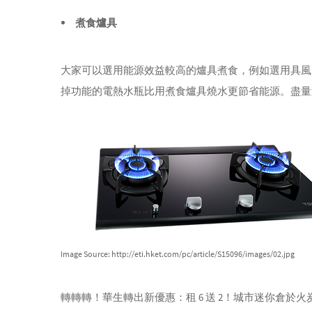
煮食爐具
大家可以選用能源效益較高的爐具煮食，例如選用具風
掉功能的電熱水瓶比用煮食爐具燒水更節省能源。盡量
Image Source: http://eti.hket.com/pc/article/S15096/images/02.jpg
轉轉轉！華生轉出新優惠：租 6 送 2！城市迷你倉