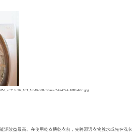
1/05/_20210526_103_18584600760ae2c54242a4-1000x600.jpg
能源效益最高。在使用乾衣機乾衣前，先將濕透衣物脫水或先在洗