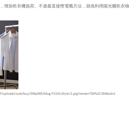
，增加乾衣機負荷。不過最直接慳電嘅方法，就係利用陽光曬乾衣
f/uploads/cute/buy/558p985/blog/Y2101/dryer/1.jpg?resize=700%2C394&ssl=1