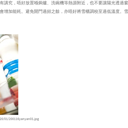
有講究，唔好放置喺焗爐、洗碗機等熱源附近，也不要讓陽光透過
會增加能耗。避免開門過頻之餘，亦唔好將雪櫃調校至過低溫度。
020/01/200116yanyan01.jpg