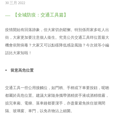
30 三月 2022
【全城防疫：交通工具篇】
疫情開始有回落跡象，但大家切勿鬆懈。特別係而家多咗人出
街，大家更加要注意個人衞生。究竟公共交通工具咩位置最大
機會依附病毒？大家又可以點樣降低感染風險？今次就等小編
話比大家知啦！
留意高危位置
交通工具一些公用接觸位，如門柄、手柄或下車要按鈕，呢啲
都屬於高危位置。建議大家隨身攜帶酒精搓手液或酒精噴霧，
掂完車廂、電梯、落車鐘都要潔手，亦盡量避免挨住玻璃間
隔、玻璃窗、車門，以免衣物沾上細菌。