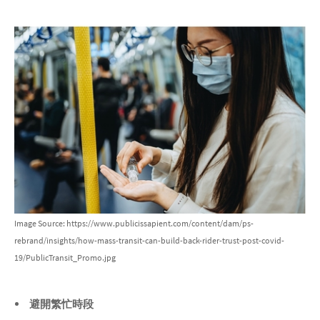
Image Source: https://www.publicissapient.com/content/dam/ps-
rebrand/insights/how-mass-transit-can-build-back-rider-trust-post-covid-
19/PublicTransit_Promo.jpg
避開繁忙時段