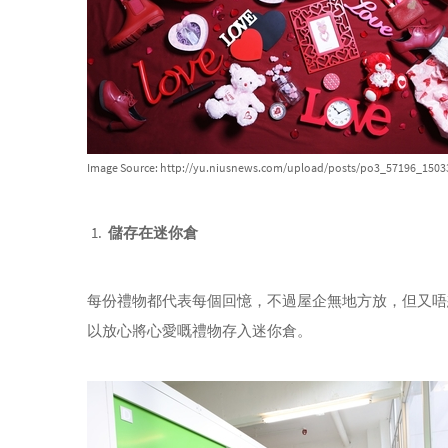
Image Source: http://yu.niusnews.com/upload/posts/po3_57196_1503
儲存在迷你倉
每份禮物都代表每個回憶，不過屋企無地方放，但又唔
以放心將心愛嘅禮物存入迷你倉。