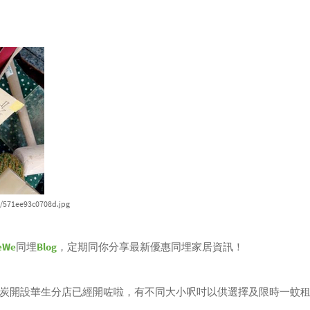
s/571ee93c0708d.jpg
eWe
同埋
Blog
，定期同你分享最新優惠同埋家居資訊！
炭開設華生分店已經開咗啦，有不同大小呎吋以供選擇及限時一蚊