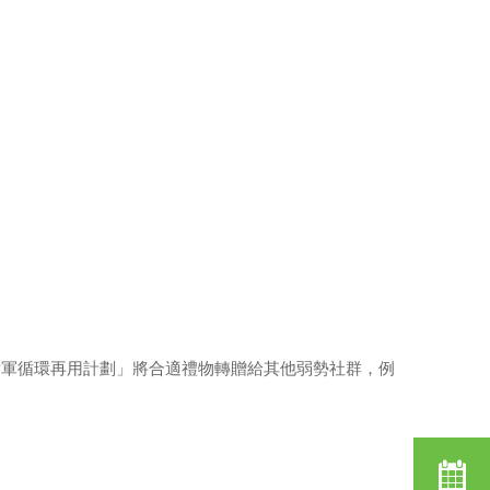
世軍循環再用計劃」將合適禮物轉贈給其他弱勢社群，例