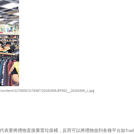
age/content/2175000/2178367/20181009JEF002__20181009_L.jpg
要將禮物直接棄置垃圾桶，反而可以將禮物放到各種平台如Tradeduc