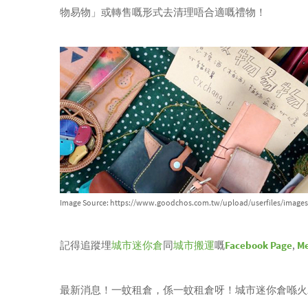
物易物」或轉售嘅形式去清理唔合適嘅禮物！
Image Source: https://www.goodchos.com.tw/upload/userfiles/image
記得追蹤埋
城市迷你倉
同
城市搬運
嘅
Facebook Page
,
M
最新消息！一蚊租倉，係一蚊租倉呀！城市迷你倉喺火