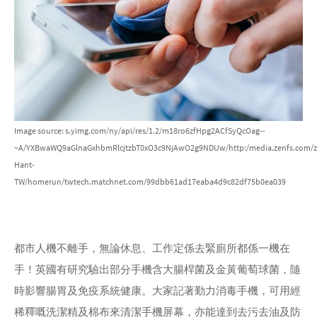
Image source: s.yimg.com/ny/api/res/1.2/m18ro6zfHpg2ACfSyQcOag--
~A/YXBwaWQ9aGlnaGxhbmRlcjtzbT0xO3c9NjAwO2g9NDUw/http:/media.zenfs.com/z
Hant-
TW/homerun/twtech.matchnet.com/99dbb61ad17eaba4d9c82df75b0ea039
都市人機不離手，無論休息、工作定係去緊廁所都係一機在
手！英國有研究驗出部分手機含大腸桿菌及金黃葡萄球菌，隨
時影響腸胃及免疫系統健康。大家記著勤力消毒手機，可用經
稀釋嘅洗潔精及棉布來清潔手機屏幕，亦能達到去污去油及防