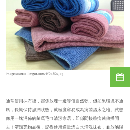
Image source: i.imgur.com/4Y0oSDs.jpg
通常使用抹布後，都係放埋一邊等佢自然乾，但如果環境不通
風，長期保持濕潤狀態，就極度容易成為病菌溫床之地。試想
像用一塊滿佈病菌嘅毛巾清潔家居，即係間接將病菌傳播開
去！清潔完物品後，記得使用適量漂白水清洗抹布，並放喺陽