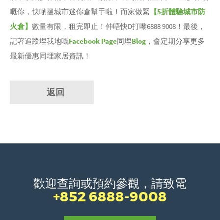
嘅你，快啲搵城市迷你倉幫手啦！而家做緊
【5折體驗城市防
火倉】
數量有限，租完即止！仲唔快D打嚟6888 9008！最後，
記著追蹤埋我地嘅
Facebook Page
同埋
Blog
，會定期分享更多
最新優惠同埋家居資訊！
返回
歡迎查詢或預約參觀，請致電
+852 6888-9008