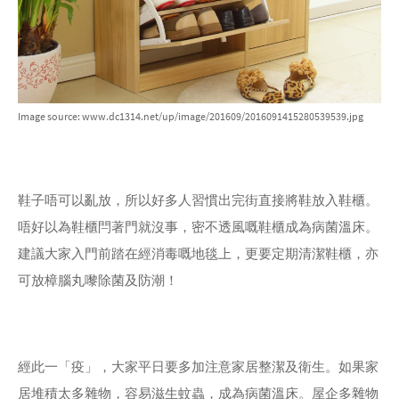
Image source: www.dc1314.net/up/image/201609/2016091415280539539.jpg
鞋子唔可以亂放，所以好多人習慣出完街直接將鞋放入鞋櫃。
唔好以為鞋櫃閂著門就沒事，密不透風嘅鞋櫃成為病菌溫床。
建議大家入門前踏在經消毒嘅地毯上，更要定期清潔鞋櫃，亦
可放樟腦丸嚟除菌及防潮！
經此一「疫」，大家平日要多加注意家居整潔及衛生。如果家
居堆積太多雜物，容易滋生蚊蟲，成為病菌溫床。屋企多雜物