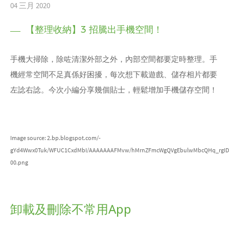
04 三月 2020
【整理收納】3 招騰出手機空間！
手機大掃除，除咗清潔外部之外，內部空間都要定時整理。手
機經常空間不足真係好困擾，每次想下載遊戲、儲存相片都要
左諗右諗。今次小編分享幾個貼士，輕鬆增加手機儲存空間！
Image source: 2.bp.blogspot.com/-
gYd4Wwx0Tuk/WFUC1CxdMbI/AAAAAAAFMvw/hMrnZFmcWgQVgEbulwMbcQHq_rgIDW
00.png
卸載及刪除不常用App