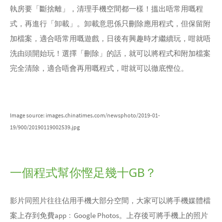
執房要「斷捨離」，清理手機空間都一樣！搵出唔常用嘅程
式，再進行「卸載」。卸載意思係只刪除應用程式，但保留附
加檔案，適合唔常用嘅遊戲，日後有興趣時才繼續玩，咁就唔
洗由頭開始玩！選擇「刪除」的話，就可以將程式和附加檔案
完全清除，適合唔會再用嘅程式，咁就可以徹底慳位。
Image source: images.chinatimes.com/newsphoto/2019-01-
19/900/20190119002539.jpg
一個程式幫你慳足幾十GB？
影片同照片往往佔用手機大部分空間，大家可以將手機媒體檔
案上存到免費app﹕Google Photos。上存後可將手機上的照片