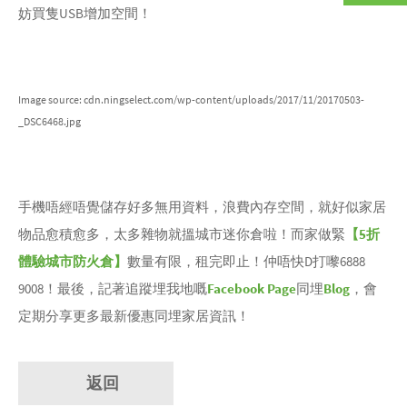
妨買隻USB增加空間！
Image source: cdn.ningselect.com/wp-content/uploads/2017/11/20170503-
_DSC6468.jpg
手機唔經唔覺儲存好多無用資料，浪費內存空間，就好似家居
物品愈積愈多，太多雜物就搵城市迷你倉啦！而家做緊
【5折
體驗城市防火倉】
數量有限，租完即止！仲唔快D打嚟6888
9008！最後，記著追蹤埋我地嘅
Facebook Page
同埋
Blog
，會
定期分享更多最新優惠同埋家居資訊！
返回